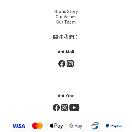
Brand Story
Our Values
Our Team
關注我們：
Ani-Mall
Ani-One