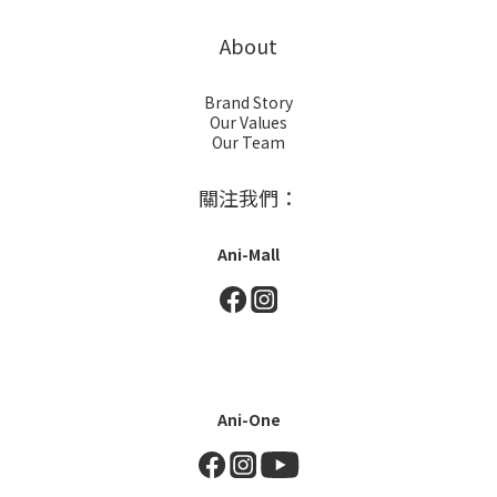
About
Brand Story
Our Values
Our Team
關注我們：
Ani-Mall
Ani-One