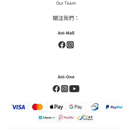
Our Team
關注我們：
Ani-Mall
Ani-One