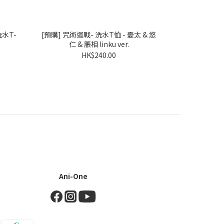
洗水T-
[預購] 咒術迴戰- 洗水T恤 - 憂太 & 悠
[預購] 咒術迴戰- 洗水
仁 & 脹相 linku ver.
HK$240.00
Ani-One