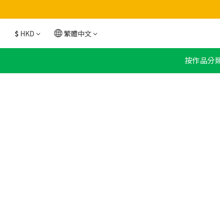
$
HKD
繁體中文
按作品分