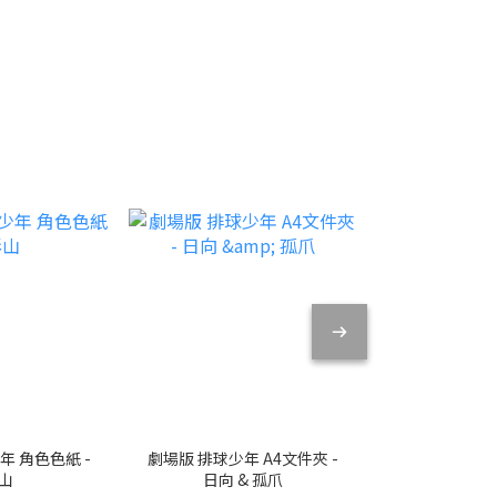
年 角色色紙 -
劇場版 排球少年 A4文件夾 -
劇場版 排球少年
山
日向 & 孤爪
高