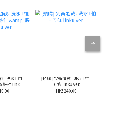
- 洗水T恤 -
[預購] 咒術迴戰- 洗水T恤 -
[預購] 我的英
 脹相 linku
五條 linku ver.
組收藏冊+A
r.
40.00
HK$240.00
HK$46