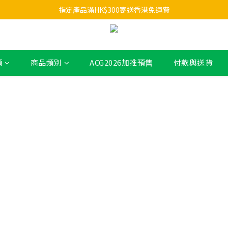
指定產品滿HK$300寄送香港免運費
類
商品類別
ACG2026加推預售
付款與送貨