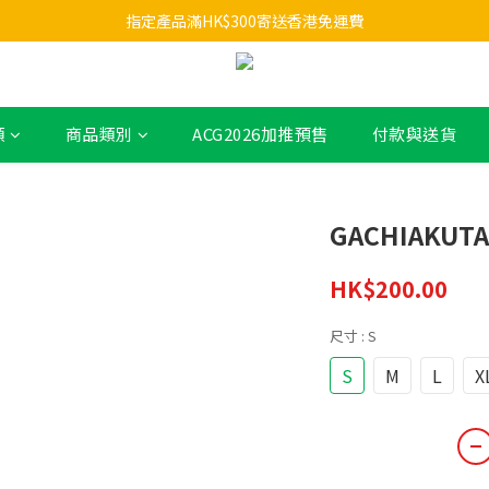
指定產品滿HK$300寄送香港免運費
類
商品類別
ACG2026加推預售
付款與送貨
GACHIAKUTA
HK$200.00
尺寸
: S
S
M
L
X