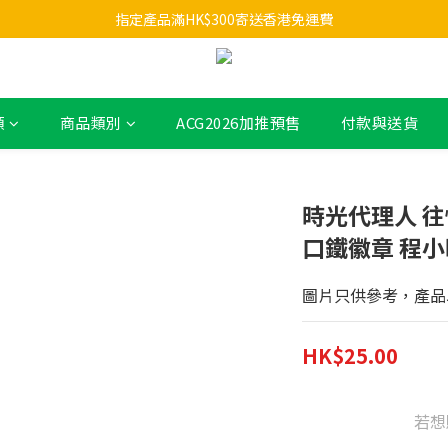
指定產品滿HK$300寄送香港免運費
類
商品類別
ACG2026加推預售
付款與送貨
時光代理人 往憶
口鐵徽章 程
圖片只供參考，產品
HK$25.00
若想