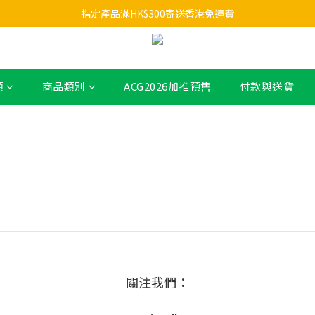
指定產品滿HK$300寄送香港免運費
類
商品類別
ACG2026加推預售
付款與送貨
關注我們：