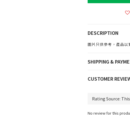
DESCRIPTION
圖片只供參考，產品以
SHIPPING & PAYM
CUSTOMER REVIE
No review for this produ