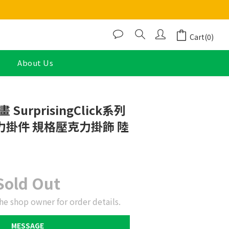
Cart(0)
About Us
SurprisingClick系列
克力掛件 規格壓克力掛飾 陸
Sold Out
he shop owner for order details.
MESSAGE