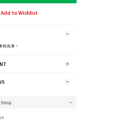
Add to Wishlist
實物為準。
ENT
WS
ct