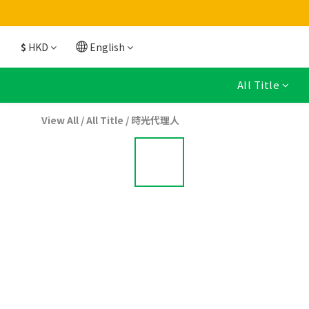
$
HKD
English
All Title
View All
/
All Title
/
時光代理人