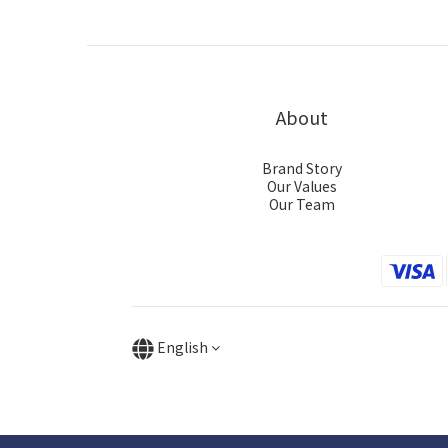
About
Brand Story
Our Values
Our Team
English