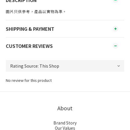
DESCRIPTION
圖片只供參考，產品以實物為準。
SHIPPING & PAYMENT
CUSTOMER REVIEWS
No review for this product
About
Brand Story
Our Values