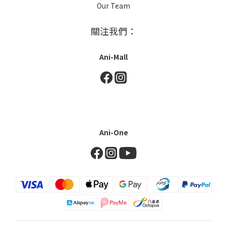
Our Team
關注我們：
Ani-Mall
Ani-One